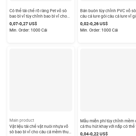
Có thể tái chế rõ ràng Pet vỏ sò
Bán buôn tùy chỉnh PVC vỏ sò
bao bì vỉ tùy chỉnh bao bì vỉ cho
câu cá lure gói câu cá lure vỉ gi
Mồi Câu Cá mềm
quyết hộp vỏ sò câu cá lure vỏ
0,07-0,27 US$
0,02-0,26 US$
bao bì
Min. Order: 1000 Cái
Min. Order: 1000 Cái
Main product
Mẫu miễn phí tùy chỉnh mềm 
Vật liệu tái chế vật nuôi nhựa vỏ
cá thu hút khay với nắp có thể 
sò bao bì vỉ cho câu cá mềm thu
chế rõ ràng Pet khay nhựa thu
0,04-0,22 US$