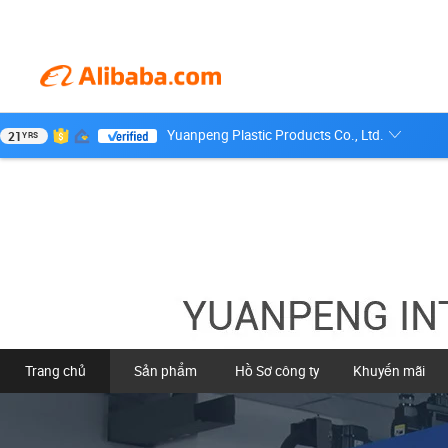
Yuanpeng Plastic Products Co., Ltd.
21
YRS
Trang chủ
Sản phẩm
Hồ Sơ công ty
Khuyến mãi