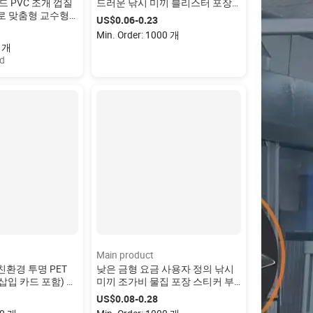
드 PVC 조개 껍질
드러운 낚시 미끼 블리스터 포장
로 맞춤형 교수형
맞춤형 클램쉘 인서트 포장
US$0.06-0.23
 포장
Min. Order: 1000 개
0 개
ed
Main product
친환경 투명 PET
낮은 금형 요금 사용자 정의 낚시
삽입 카드 포함) 맞
미끼 조가비 물집 포장 스티커 부
쉘 박스 포장
드러운 낚시 미끼
US$0.08-0.28