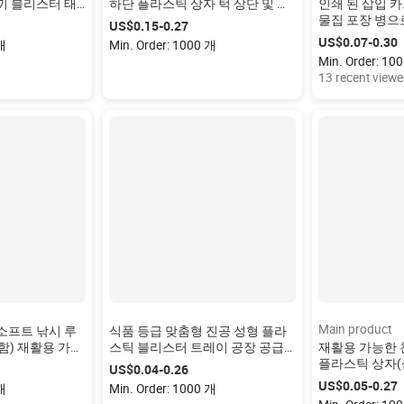
끼 블리스터 태
하단 플라스틱 상자 턱 상단 및 하
인쇄 된 삽입 카
시 미끼 클램쉘
단 상자 포장
물집 포장 병으
US$0.15-0.27
조개 껍질 물집
US$0.07-0.30
 개
Min. Order: 1000 개
Min. Order: 10
13 recent view
Main product
소프트 낚시 루
식품 등급 맞춤형 진공 성형 플라
함) 재활용 가능
스틱 블리스터 트레이 공장 공급
재활용 가능한 
라스틱 트레이 루
투명 PET 블리스터 트레이 화장품
플라스틱 상자(
US$0.04-0.26
 캐비티 트레이
튜브 디스플레이용
춤형 PET 클램
US$0.05-0.27
 개
Min. Order: 1000 개