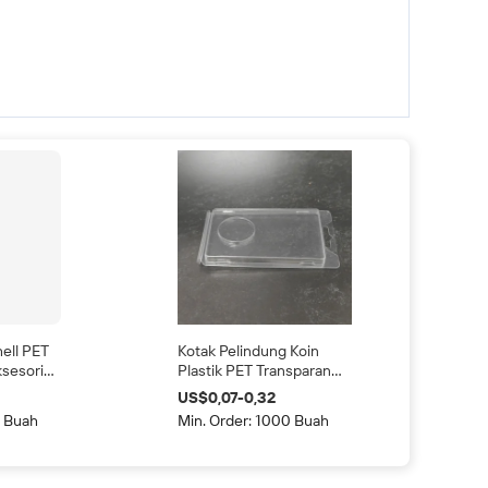
ell PET
Kotak Pelindung Koin
sesoris
Plastik PET Transparan
ak
Kustom dengan Kartu
US$0,07-0,32
Cetak untuk Koin
0 Buah
Min. Order: 1000 Buah
an Kartu
Peringatan