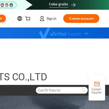
ch
Sign in
Create account
Supplier
Contact
Supplier