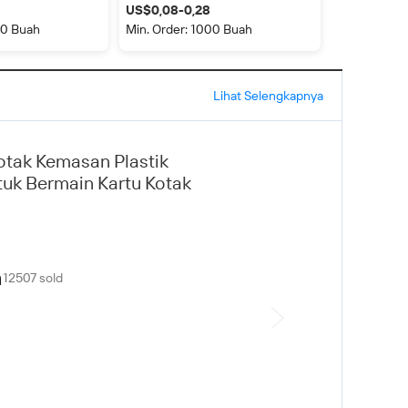
 cangkang hewan
Kustom dengan Stiker untuk
US$0,08-0,28
om kartu sisip
Umpan Pancing Lembut
00 Buah
Min. Order: 1000 Buah
Lihat Selengkapnya
otak Kemasan Plastik
tuk Bermain Kartu Kotak
h
12507 sold