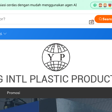
or?
Sear
d.
Promosi