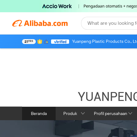
What are you looking f
Yuanpeng Plastic Products Co., Lt
21
YRS
Beranda
Produk
Profil perusahaan