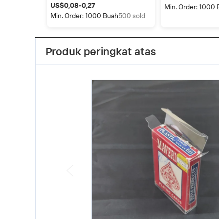
Lunak, Kotak Kemasan Clamshell
Transparan Dapat 
US$0,08-0,27
Min. Order: 1000
Umpan Kustom
Kemasan Umpan 
Min. Order: 1000 Buah
500 sold
Terbuka
Produk peringkat atas