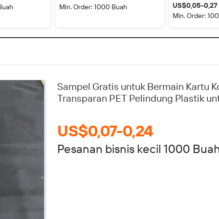
Didaur Ulang,
Transparan untuk Display Tabung
kemasan kotak
US$0,05-0,27
 Buah
Min. Order: 1000 Buah
dengan Lubang
Kosmetik
peliharaan kust
Min. Order: 10
Sampel Gratis untuk Bermain Kartu K
Transparan PET Pelindung Plastik un
US$0,07-0,24
Pesanan bisnis kecil 1000 Bua