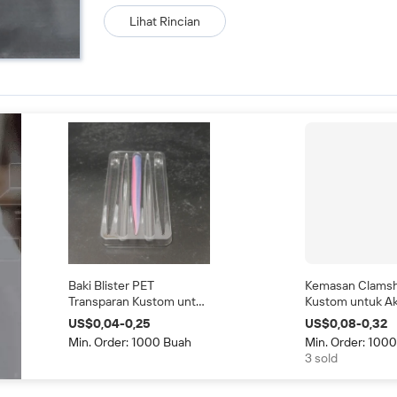
Lihat Rincian
Baki Blister PET
Kemasan Clamsh
Transparan Kustom untuk
Kustom untuk Ak
Umpan Pancing, Biaya
Memancing Kot
US$0,04-0,25
US$0,08-0,32
Cetakan Kustom Rendah,
Clamshell PET
Min. Order: 1000 Buah
Min. Order: 100
Baki Blister Lunak untuk
Transparan deng
3 sold
Umpan Pancing
Kertas