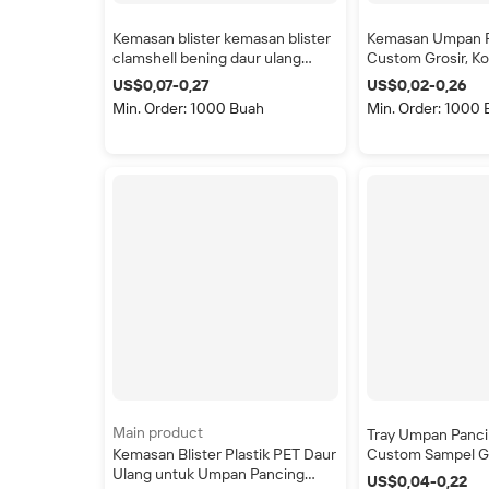
Kemasan blister kemasan blister
Kemasan Umpan 
clamshell bening daur ulang
Custom Grosir, K
untuk umpan pancing lembut
Pancing Blister, K
US$0,07-0,27
US$0,02-0,26
Perlengkapan Pan
Min. Order: 1000 Buah
Min. Order: 1000
Umpan Pancing C
Main product
Tray Umpan Panc
Kemasan Blister Plastik PET Daur
Custom Sampel Gr
Ulang untuk Umpan Pancing
Tutup, Tray Plasti
US$0,04-0,22