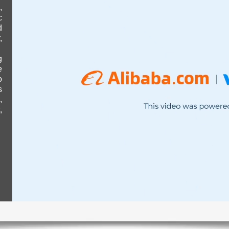
,
c
d
,
，
g
e
o
s
,
,
00:03