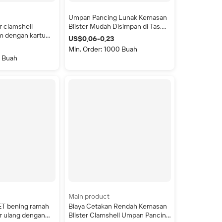
Umpan Pancing Lunak Kemasan
r clamshell
Blister Mudah Disimpan di Tas,
m dengan kartu
Kemasan Cangkang Kerang
US$0,06-0,23
VC botol kemasan
Kustom
Min. Order: 1000 Buah
0 Buah
Main product
PET bening ramah
Biaya Cetakan Rendah Kemasan
r ulang dengan
Blister Clamshell Umpan Pancing