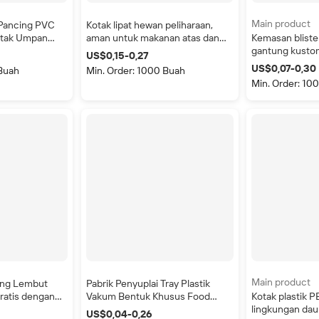
Main product
Pancing PVC
Kotak lipat hewan peliharaan,
otak Umpan
aman untuk makanan atas dan
Kemasan bliste
otak
bawah kotak plastik untuk
gantung kusto
US$0,15-0,27
cing, Kemasan
penggunaan makanan kerut
insert cetak P
US$0,07-0,30
 Buah
Min. Order: 1000 Buah
lamshell
kemasan kotak atas dan bawah
blister
Min. Order: 10
Main product
ing Lembut
Pabrik Penyuplai Tray Plastik
atis dengan
Vakum Bentuk Khusus Food
Kotak plastik 
k PET
Grade, Tray Blister PET
lingkungan dau
US$0,04-0,26