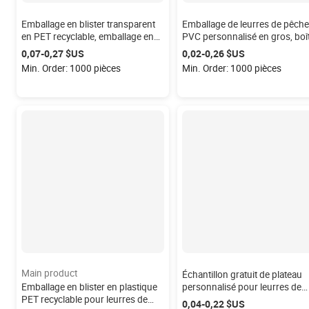
Emballage en blister transparent
Emballage de leurres de pêche
en PET recyclable, emballage en
PVC personnalisé en gros, boî
blister personnalisé pour leurres
de leurres de pêche en blister,
0,07-0,27 $US
0,02-0,26 $US
de pêche souples
boîtes de leurres de pêche en
Min. Order: 1000 pièces
Min. Order: 1000 pièces
coquille, emballage de leurres 
pêche en coquille
Main product
Échantillon gratuit de plateau
Emballage en blister en plastique
personnalisé pour leurres de
PET recyclable pour leurres de
pêche souples avec couvercle,
0,04-0,22 $US