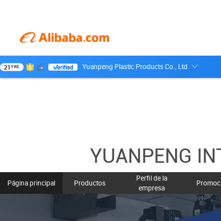
Yuanpeng Plastic Products Co., Ltd.
21
YRS
Perfil de la
Página principal
Productos
Promoc
empresa