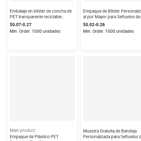
Embalaje en blíster de concha de
Empaque de Blíster Personali
PET transparente reciclable
al por Mayor para Señuelos de
embalaje en blíster personalizado
Pesca, Cajas de Aparejos de
$0.07-0.27
$0.02-0.26
para Señuelos de Pesca blandos
Pesca, Empaque de Blíster par
Min. Order: 1000 unidades
Min. Order: 1000 unidades
Señuelos de Pesca
Main product
Muestra Gratuita de Bandeja
Empaque de Plástico PET
Personalizada para Señuelos 